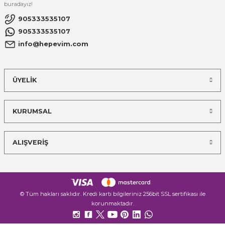
buradayız!
905333535107
905333535107
info@hepevim.com
ÜYELİK
KURUMSAL
ALIŞVERİŞ
© Tüm hakları saklıdır. Kredi kartı bilgileriniz 256bit SSL sertifikası ile
korunmaktadır.