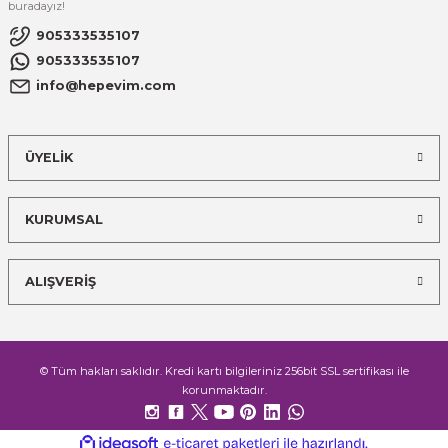
buradayız!
905333535107
905333535107
info@hepevim.com
ÜYELİK
KURUMSAL
ALIŞVERİŞ
© Tüm hakları saklıdır. Kredi kartı bilgileriniz 256bit SSL sertifikası ile
korunmaktadır.
ideasoft
ile
e-