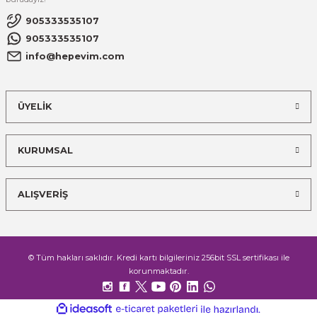
905333535107
905333535107
info@hepevim.com
ÜYELİK
KURUMSAL
ALIŞVERİŞ
© Tüm hakları saklıdır. Kredi kartı bilgileriniz 256bit SSL sertifikası ile
korunmaktadır.
ideasoft
ile
e-