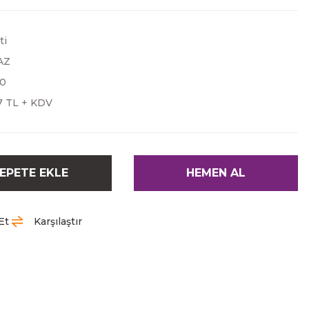
ti
AZ
50
7 TL + KDV
EPETE EKLE
HEMEN AL
Et
Karşılaştır