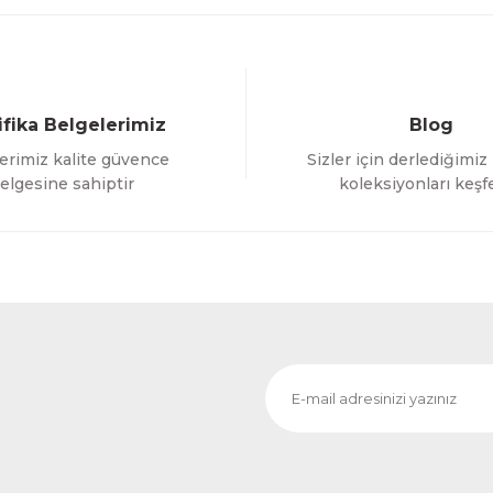
ifika Belgelerimiz
Blog
erimiz kalite güvence
Sizler için derlediğimiz
Gönder
elgesine sahiptir
koleksiyonları keşf