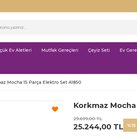
çük Ev Aletleri
Mutfak Gereçleri
Çeyiz Seti
Ev Gere
az Mocha 15 Parça Elektro Set A1850
Korkmaz Mocha 1
29.699,00 TL
25.244,00 TL
%15