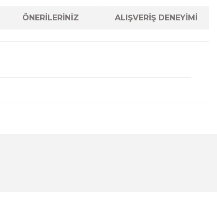
ÖNERİLERİNİZ
ALIŞVERİŞ DENEYİMİ
lanarak tarafımıza iletebilirsiniz.