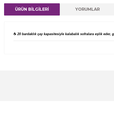
ÜRÜN BİLGİLERİ
YORUMLAR
☕
20 bardaklık çay kapasitesiyle kalabalık sofralara eşlik eder,
Bu ürünün fiyat bilgisi, resim, ürün açıklamalarında ve 
Görüş ve önerileriniz için teşekkür ederiz.
Ürün resmi kalitesiz, bozuk veya görüntülenemiyor.
Ürün açıklamasında eksik bilgiler bulunuyor.
Ürün bilgilerinde hatalar bulunuyor.
Ürün fiyatı diğer sitelerden daha pahalı.