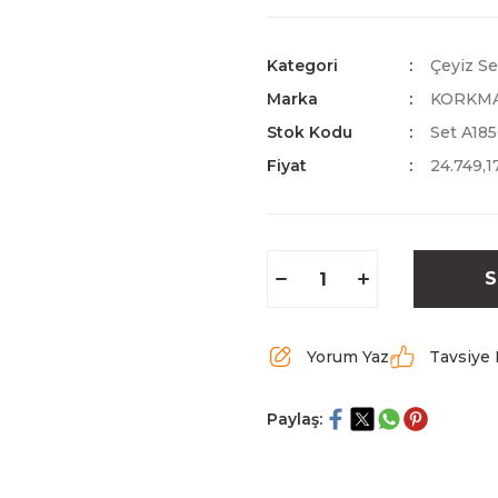
Kategori
Çeyiz Se
Marka
KORKM
Stok Kodu
Set A18
Fiyat
24.749,1
S
Yorum Yaz
Tavsiye 
Paylaş: