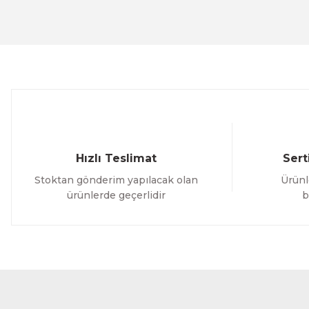
Ürün resmi kalitesiz, bozuk veya görüntülenemiyor.
Ürün açıklamasında eksik bilgiler bulunuyor.
Ürün bilgilerinde hatalar bulunuyor.
Ürün fiyatı diğer sitelerden daha pahalı.
Bu ürüne benzer farklı alternatifler olmalı.
Hızlı Teslimat
Sert
Stoktan gönderim yapılacak olan
Ürünl
ürünlerde geçerlidir
b