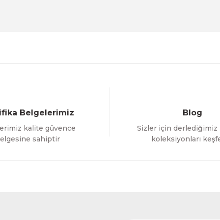
Deneyimini Paylaş
Yorum Yaz
Soru Sor
ifika Belgelerimiz
Blog
erimiz kalite güvence
Sizler için derlediğimiz
Gönder
elgesine sahiptir
koleksiyonları keşf