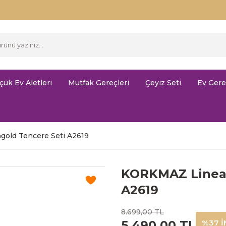
çük Ev Aletleri
Mutfak Gereçleri
Çeyiz Seti
Ev Gere
gold Tencere Seti A2619
KORKMAZ Linea 
A2619
8.699,00 TL
5.490,00 TL
%37 İ