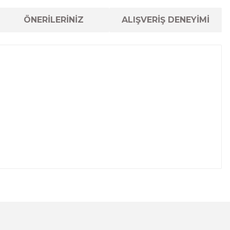
ÖNERİLERİNİZ
ALIŞVERİŞ DENEYİMİ
lanarak tarafımıza iletebilirsiniz.