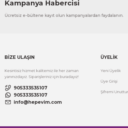
Kampanya Habercisi
Ücretsiz e-bültene kayıt olun kampanyalardan faydalanın.
BİZE ULAŞIN
ÜYELİK
Kesintisiz hizmet kalitemiz ile her zaman
Yeni Üyelik
yanınızdayız. Siparişleriniz için buradayız!
Üye Girişi
905333535107
Şifremi Unutt
905333535107
info@hepevim.com