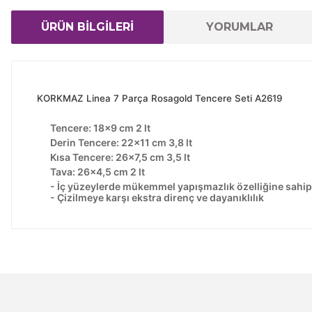
ÜRÜN BİLGİLERİ
YORUMLAR
KORKMAZ Linea 7 Parça Rosagold Tencere Seti A2619
Tencere: 18x9 cm 2 lt
Derin Tencere: 22x11 cm 3,8 lt
Kısa Tencere: 26x7,5 cm 3,5 lt
Tava: 26x4,5 cm 2 lt
- İç yüzeylerde mükemmel yapışmazlık özelliğine sahi
- Çizilmeye karşı ekstra direnç ve dayanıklılık
Bu ürünün fiyat bilgisi, resim, ürün açıklamalarında ve 
Görüş ve önerileriniz için teşekkür ederiz.