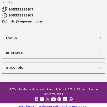
buradayız!
905333535107
905333535107
info@hepevim.com
ÜYELİK
KURUMSAL
ALIŞVERİŞ
© Tüm hakları saklıdır. Kredi kartı bilgileriniz 256bit SSL sertifikası ile
korunmaktadır.
ideasoft
ile
e-