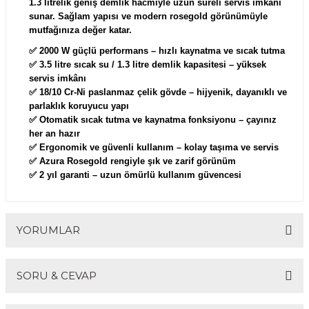
1.3 litrelik geniş demlik hacmiyle
uzun süreli servis imkânı
sunar. Sağlam yapısı ve modern rosegold görünümüyle
mutfağınıza değer katar.
✅
2000 W güçlü performans
– hızlı kaynatma ve sıcak tutma
✅
3.5 litre sıcak su / 1.3 litre demlik kapasitesi
– yüksek
servis imkânı
✅
18/10 Cr-Ni paslanmaz çelik gövde
– hijyenik, dayanıklı ve
parlaklık koruyucu yapı
✅
Otomatik sıcak tutma ve kaynatma fonksiyonu
– çayınız
her an hazır
✅
Ergonomik ve güvenli kullanım
– kolay taşıma ve servis
✅
Azura Rosegold rengiyle şık ve zarif görünüm
✅
2 yıl garanti
– uzun ömürlü kullanım güvencesi
YORUMLAR
SORU & CEVAP
Bu ürüne ilk yorumu siz yapın!