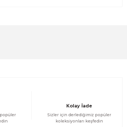
lanarak tarafımıza iletebilirsiniz.
Kolay İade
 popüler
Sizler için derlediğimiz popüler
edin
koleksiyonları keşfedin