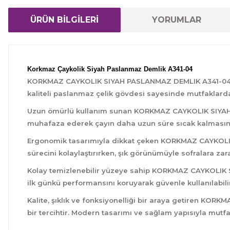
ÜRÜN BİLGİLERİ
YORUMLAR
Korkmaz Çaykolik Siyah Paslanmaz Demlik A341-04
KORKMAZ CAYKOLIK SIYAH PASLANMAZ DEMLIK A341-04, est
kaliteli paslanmaz çelik gövdesi sayesinde mutfaklard
Uzun ömürlü kullanım sunan KORKMAZ CAYKOLIK SIYAH PA
muhafaza ederek çayın daha uzun süre sıcak kalmasına
Ergonomik tasarımıyla dikkat çeken KORKMAZ CAYKOLIK S
sürecini kolaylaştırırken, şık görünümüyle sofralara zara
Kolay temizlenebilir yüzeye sahip KORKMAZ CAYKOLIK S
ilk günkü performansını koruyarak güvenle kullanılabilir
Kalite, şıklık ve fonksiyonelliği bir araya getiren KO
bir tercihtir. Modern tasarımı ve sağlam yapısıyla mutf