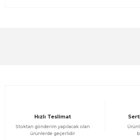
Bu ürünün fiyat bilgisi, resim, ürün açıklamalarında ve 
Görüş ve önerileriniz için teşekkür ederiz.
Ürün resmi kalitesiz, bozuk veya görüntülenemiyor.
Ürün açıklamasında eksik bilgiler bulunuyor.
Ürün bilgilerinde hatalar bulunuyor.
Ürün fiyatı diğer sitelerden daha pahalı.
Bu ürüne benzer farklı alternatifler olmalı.
Hızlı Teslimat
Sert
Stoktan gönderim yapılacak olan
Ürünl
ürünlerde geçerlidir
b