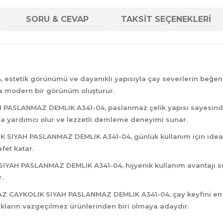
SORU & CEVAP
TAKSİT SEÇENEKLERİ
etik görünümü ve dayanıklı yapısıyla çay severlerin beğenisin
a modern bir görünüm oluşturur.
SLANMAZ DEMLIK A341-04, paslanmaz çelik yapısı sayesinde yük
 yardımcı olur ve lezzetli demleme deneyimi sunar.
IYAH PASLANMAZ DEMLIK A341-04, günlük kullanım için ideal bi
fet katar.
IYAH PASLANMAZ DEMLIK A341-04, hijyenik kullanım avantajı su
.
RKMAZ CAYKOLIK SIYAH PASLANMAZ DEMLIK A341-04, çay keyfini en
akların vazgeçilmez ürünlerinden biri olmaya adaydır.