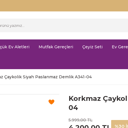
çük Ev Aletleri
Mutfak Gereçleri
Çeyiz Seti
Ev Gere
z Çaykolik Siyah Paslanmaz Demlik A341-04
Korkmaz Çaykol
04
5.999,00 TL
4.200,00 TL
%30 İ