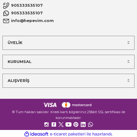
905333535107
905333535107
info@hepevim.com
ÜYELİK
KURUMSAL
ALIŞVERİŞ
© Tüm hakları saklıdır. Kredi kartı bilgileriniz 256bit SSL sertifikası ile
korunmaktadır.
ideasoft
ile
e-