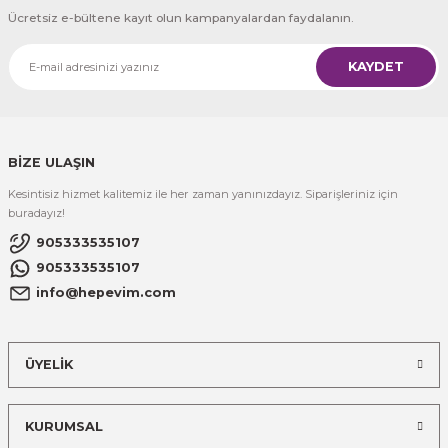
Ücretsiz e-bültene kayıt olun kampanyalardan faydalanın.
KAYDET
BİZE ULAŞIN
Kesintisiz hizmet kalitemiz ile her zaman yanınızdayız. Siparişleriniz için
buradayız!
905333535107
905333535107
info@hepevim.com
ÜYELİK
KURUMSAL