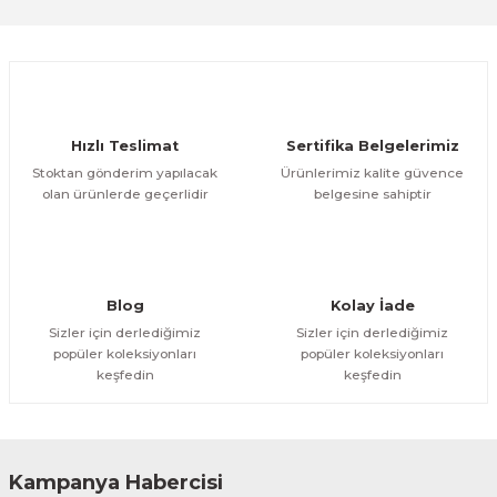
Sitemize ilk yorumu siz yapın!
Ürün resmi kalitesiz, bozuk veya görüntülenemiyor.
Ürün açıklamasında eksik bilgiler bulunuyor.
Deneyimini Paylaş
Ürün bilgilerinde hatalar bulunuyor.
Ürün fiyatı diğer sitelerden daha pahalı.
Hızlı Teslimat
Sertifika Belgelerimiz
Bu ürüne benzer farklı alternatifler olmalı.
Stoktan gönderim yapılacak
Ürünlerimiz kalite güvence
olan ürünlerde geçerlidir
belgesine sahiptir
Gönder
Blog
Kolay İade
Sizler için derlediğimiz
Sizler için derlediğimiz
popüler koleksiyonları
popüler koleksiyonları
keşfedin
keşfedin
Kampanya Habercisi