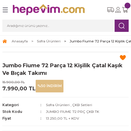
Geri Dön
Geri Dön
Geri Dön
Geri Dön
Geri Dön
eri
etleri
Ürünleri
ksesuar
Yemek Takımları
Cam Bardak Setleri
Çay Kahve Setleri
Süpürgeler
ı
re Seti
tle
i
6 Kişilik Yemek Takımı
6 Kişilik Cam Bardak Setleri
Çay Fincan Setleri
Robot Süpürge
Anasayfa
Sofra Ürünleri
Jumbo Fiume 72 Parça 12 Kişilik Çat
leri
eri
12 Kişilik Yemek Takımı
Kahve Fincan Setleri
Dikey Süpürge
Jumbo Fiume 72 Parça 12 Kişilik Çatal Kaşık
arı
Yatay Süpürge
Ve Bıçak Takımı
15.900,00 TL
%50 İNDİRİM
7.990,00 TL
ri
Kategori
Sofra Ürünleri
,
ÇKB Setleri
Stok Kodu
JUMBO FIUME 72 PRÇ ÇKB TK
Fiyat
13.250,00 TL + KDV