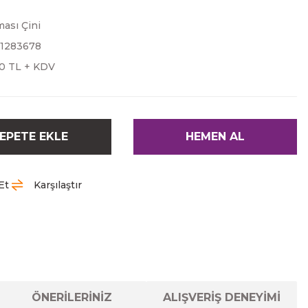
ası Çini
1283678
00 TL + KDV
EPETE EKLE
HEMEN AL
Et
Karşılaştır
ÖNERİLERİNİZ
ALIŞVERİŞ DENEYİMİ