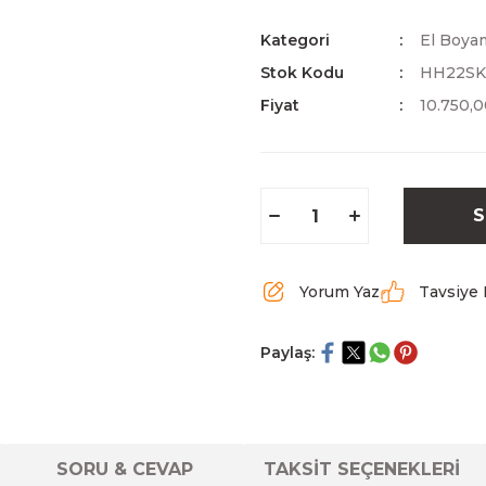
Kategori
El Boyam
Stok Kodu
HH22SK
Fiyat
10.750,
S
Yorum Yaz
Tavsiye 
Paylaş:
SORU & CEVAP
TAKSİT SEÇENEKLERİ