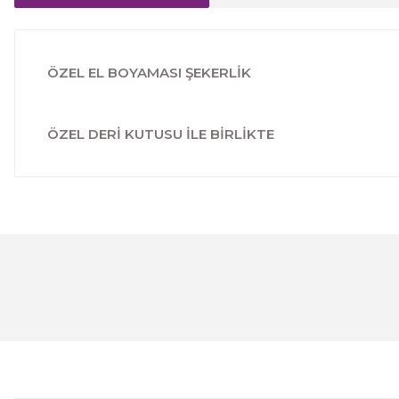
ÖZEL EL BOYAMASI ŞEKERLİK
ÖZEL DERİ KUTUSU İLE BİRLİKTE
Bu ürünün fiyat bilgisi, resim, ürün açıklamalarında ve 
Görüş ve önerileriniz için teşekkür ederiz.
Ürün resmi kalitesiz, bozuk veya görüntülenemiyor.
Ürün açıklamasında eksik bilgiler bulunuyor.
Ürün bilgilerinde hatalar bulunuyor.
Ürün fiyatı diğer sitelerden daha pahalı.