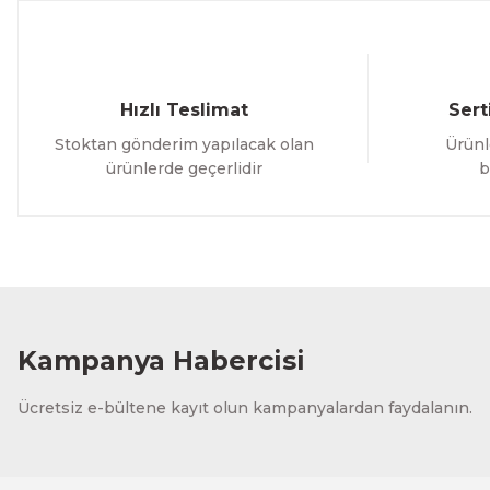
Bu ürüne benzer farklı alternatifler olmalı.
Hızlı Teslimat
Sert
Stoktan gönderim yapılacak olan
Ürünl
ürünlerde geçerlidir
b
Kampanya Habercisi
Ücretsiz e-bültene kayıt olun kampanyalardan faydalanın.