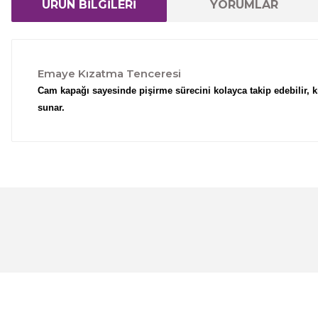
ÜRÜN BİLGİLERİ
YORUMLAR
Emaye Kızatma Tenceresi
Cam kapağı sayesinde pişirme sürecini kolayca takip edebilir,
sunar.
Bu ürünün fiyat bilgisi, resim, ürün açıklamalarında ve 
Görüş ve önerileriniz için teşekkür ederiz.
Ürün resmi kalitesiz, bozuk veya görüntülenemiyor.
Ürün açıklamasında eksik bilgiler bulunuyor.
Ürün bilgilerinde hatalar bulunuyor.
Ürün fiyatı diğer sitelerden daha pahalı.