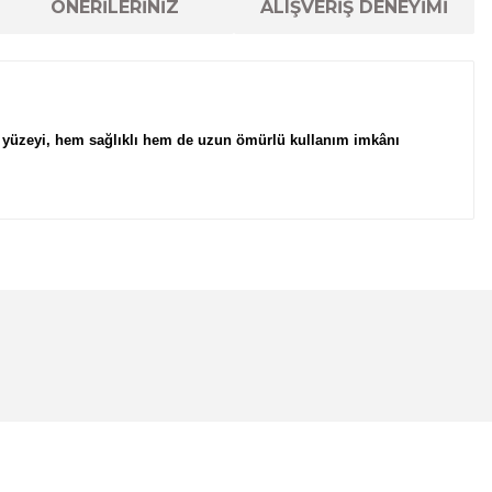
ÖNERİLERİNİZ
ALIŞVERİŞ DENEYİMİ
e yüzeyi, hem sağlıklı hem de uzun ömürlü kullanım imkânı
lanarak tarafımıza iletebilirsiniz.