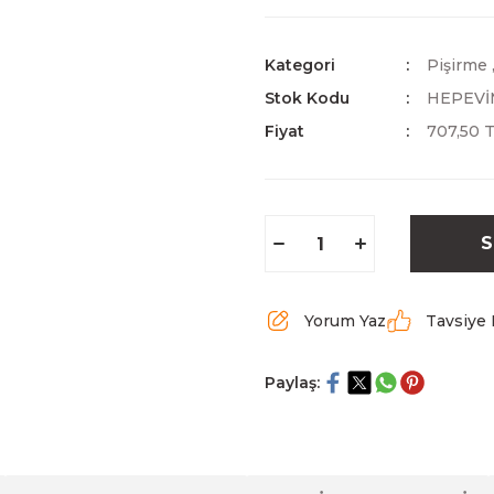
Kategori
Pişirme
Stok Kodu
HEPEVİ
Fiyat
707,50 
S
Yorum Yaz
Tavsiye 
Paylaş: