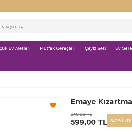
çük Ev Aletleri
Mutfak Gereçleri
Çeyiz Seti
Ev Gere
Emaye Kızartma
849,00 TL
599,00 TL
%29 İND