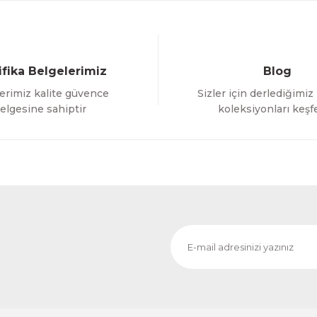
ifika Belgelerimiz
Blog
erimiz kalite güvence
Sizler için derlediğimiz
Gönder
elgesine sahiptir
koleksiyonları keşf