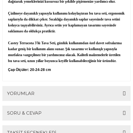
dağıtarak yemeklerinizi kusursuz bir şekilde pişirmenize yardımcı olur.
Çizilmeye dayanıklı yapısıyla kullanımı kolaylaştıran bu tava seti, ergonomik
saplarıyla da dikkat çeker. Sıcaklığa dayanıklı saplar sayesinde tava setini
kolayca taşıyabilirsiniz. Ayrıca setin yer kaplamayan tasarımı sayesinde
saklaması da oldukça pratiktir.
Castey Terracota 3'lü Tava Seti, günlük kullanımdan özel davet sofralarına
kadar geniş bir kullanım alanı sunar. Şık tasarımı ve kullanışlı yapısıyla
mutfakta vazgeçilmez bir yardımcınız olacak. Kaliteli malzemelerle üretilen
bu tava seti, uzun yıllar boyunca keyifle kullanabileceğiniz bir üründür.
Çap Ölçüler: 20-24-28 cm
YORUMLAR
SORU & CEVAP
Bu ürüne ilk yorumu siz yapın!
TAKSİT SEÇENEKLERİ