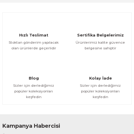
Ürün resmi kalitesiz, bozuk veya görüntülenemiyor.
Ürün açıklamasında eksik bilgiler bulunuyor.
Deneyimini Paylaş
Ürün bilgilerinde hatalar bulunuyor.
Ürün fiyatı diğer sitelerden daha pahalı.
Hızlı Teslimat
Sertifika Belgelerimiz
Bu ürüne benzer farklı alternatifler olmalı.
Stoktan gönderim yapılacak
Ürünlerimiz kalite güvence
olan ürünlerde geçerlidir
belgesine sahiptir
Gönder
Blog
Kolay İade
Sizler için derlediğimiz
Sizler için derlediğimiz
popüler koleksiyonları
popüler koleksiyonları
keşfedin
keşfedin
Kampanya Habercisi