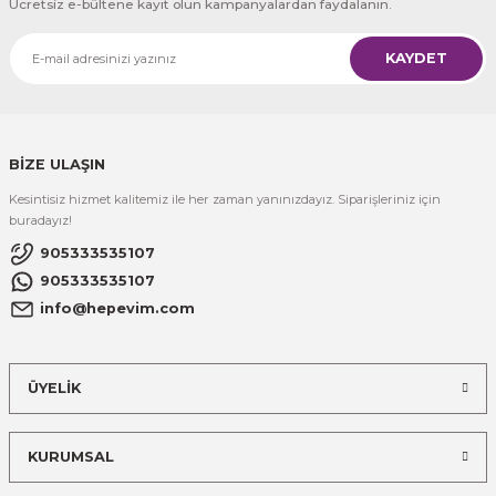
Ücretsiz e-bültene kayıt olun kampanyalardan faydalanın.
KAYDET
BİZE ULAŞIN
Kesintisiz hizmet kalitemiz ile her zaman yanınızdayız. Siparişleriniz için
buradayız!
905333535107
905333535107
info@hepevim.com
ÜYELİK
KURUMSAL