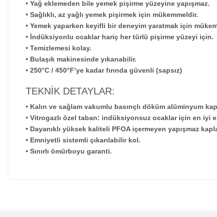
• Yağ eklemeden bile yemek pişirme yüzeyine yapışmaz.
• Sağlıklı, az yağlı yemek pişirmek için mükemmeldir.
• Yemek yaparken keyifli bir deneyim yaratmak için mükem
• İndüksiyonlu ocaklar hariç her türlü pişirme yüzeyi için.
• Temizlemesi kolay.
• Bulaşık makinesinde yıkanabilir.
• 250°C / 450°F’ye kadar fırında güvenli (sapsız)
TEKNİK DETAYLAR:
• Kalın ve sağlam vakumlu basınçlı döküm alüminyum kap
• Vitrogazlı özel taban: indüksiyonsuz ocaklar için en iyi en
• Dayanıklı yüksek kaliteli PFOA içermeyen yapışmaz kapl
• Emniyetli sistemli çıkarılabilir kol.
• Sınırlı ömürboyu garanti.
Bu ürünün fiyat bilgisi, resim, ürün açıklamalarında ve 
Görüş ve önerileriniz için teşekkür ederiz.