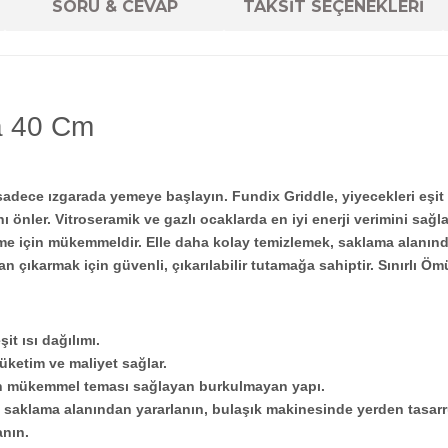
SORU & CEVAP
TAKSİT SEÇENEKLERİ
a 40 Cm
 sadece ızgarada yemeye başlayın. Fundix Griddle, yiyecekleri eşit
 önler. Vitroseramik ve gazlı ocaklarda en iyi enerji verimini sağl
rme için mükemmeldir. Elle daha kolay temizlemek, saklama alanın
n çıkarmak için güvenli, çıkarılabilir tutamağa sahiptir. Sınırlı Öm
it ısı dağılımı.
tüketim ve maliyet sağlar.
man mükemmel teması sağlayan burkulmayan yapı.
ulp, saklama alanından yararlanın, bulaşık makinesinde yerden tasar
anın.