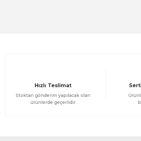
Ürün resmi kalitesiz, bozuk veya görüntülenemiyor.
Ürün açıklamasında eksik bilgiler bulunuyor.
Ürün bilgilerinde hatalar bulunuyor.
Ürün fiyatı diğer sitelerden daha pahalı.
Bu ürüne benzer farklı alternatifler olmalı.
Hızlı Teslimat
Sert
Stoktan gönderim yapılacak olan
Ürünl
ürünlerde geçerlidir
b