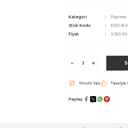
Kategori
Pişirme
Stok Kodu
EVD-8-
Fiyat
3.150,0
S
Yorum Yaz
Tavsiye 
Paylaş: