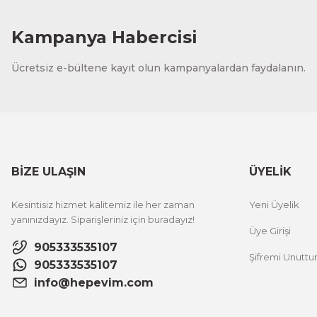
Kampanya Habercisi
Ücretsiz e-bültene kayıt olun kampanyalardan faydalanın.
BİZE ULAŞIN
ÜYELİK
Kesintisiz hizmet kalitemiz ile her zaman
Yeni Üyelik
yanınızdayız. Siparişleriniz için buradayız!
Üye Girişi
905333535107
Şifremi Unutt
905333535107
info@hepevim.com