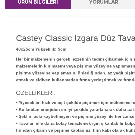
ÜRÜN BİLGİLERİ
YORUMLAR
Castey Classic Izgara Düz Tav
40x25cm Yükseklik: 5cm
Her bir malzemenin gerçek lezzetinin tadını çıkarmak için
malzemelerin kırılmasını veya pişirme yüzeyine yapışmasını
pişirme yüzeyine yapışmasını önlediğinden, az yağlı pişi
etmek ve eldiven kullanmadan fırına yerleştirmek ve fırında
ÖZELLİKLERİ:
• Yiyecekleri hızlı ve eşit şekilde pişirmek için mükemmel eş
• Kullanılan enerjiden en iyi şekilde yararlanarak daha az 
• Şeklini asla kaybetmeyen ve pişirme yüzeyi ile her za
• Tavaları elle daha kolay temizlemek için çıkarılabilir k
fırından çıkarın ve pişirme kaplarınızı fırın kabı olarak kull