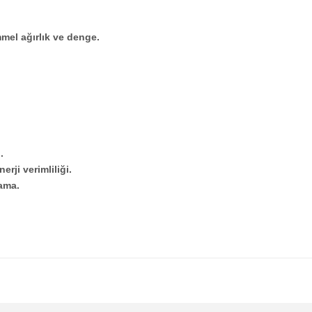
mel ağırlık ve denge.
.
erji verimliliği.
ama.
diğer konularda yetersiz gördüğünüz noktaları öneri formunu kul