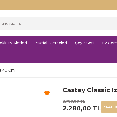
çük Ev Aletleri
Mutfak Gereçleri
Çeyiz Seti
Ev Gere
va 40 Cm
Castey Classic 
3.780,00 TL
2.280,00 TL
%40 İ