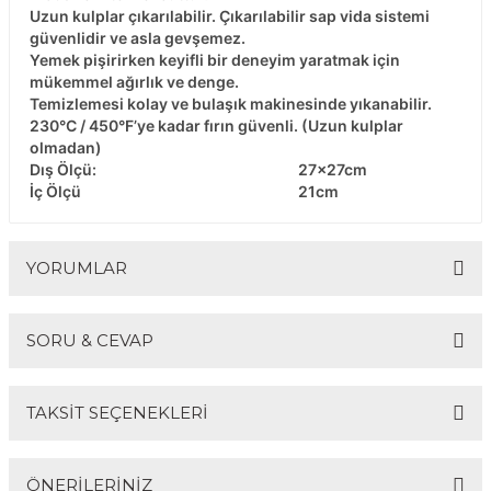
Uzun kulplar çıkarılabilir. Çıkarılabilir sap vida sistemi
güvenlidir ve asla gevşemez.
Yemek pişirirken keyifli bir deneyim yaratmak için
mükemmel ağırlık ve denge.
Temizlemesi kolay ve bulaşık makinesinde yıkanabilir.
230°C / 450°F’ye kadar fırın güvenli. (Uzun kulplar
olmadan)
Dış Ölçü:
27x27cm
İç Ölçü
21cm
YORUMLAR
SORU & CEVAP
Bu ürüne ilk yorumu siz yapın!
TAKSİT SEÇENEKLERİ
Yorum Yaz
Ürün hakkında henüz soru sorulmamış.
ÖNERİLERİNİZ