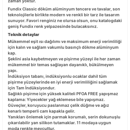
zaman yoktur.
Fundix Classic döküm alüminyum tencere ve tavalar, son
teknolojilerle birlikte modern ve renkli bir tarz ile tasarım
sunuyor. Favori renginiz ne olursa olsun, onu katalogdaki
geniş Fundix renk yelpazesinde bulacaksınız.
Teknik detaylar
Mükemmel eşit ısı dağılımı ve maksimum enerji verimliliği
için kalın ve sağlam vakumlu basınçlı dökme alüminyum
kap.
Şeklini asla kaybetmeyen ve pişirme yüzeyi ile her zaman
mükemmel bir temas sağlayan dayanıklı, bükülmeyen
yapı.
İndüksiyon tabanı, indüksiyonlu ocaklar dahil tüm
pişirme yüzeylerinde en iyi enerji verimliliğini sağlamak
için Tam İndüksiyondur.
Sağlıklı pişirme için yüksek kaliteli PFOA FREE yapışmaz
kaplama: Yiyecekler yağ eklemese bile yapışmaz.
Güveçler, koruyucu paslanmaz çelik düğme ve ağız
kenarlı temperli cam kapakla gelir.
Yanıkları önlemek için parmak korumalı, serin dokunuşlu
çıkarılabilir yan silikon tutamaklar. 11 modaya uygun
moda renkte mevcuttur.