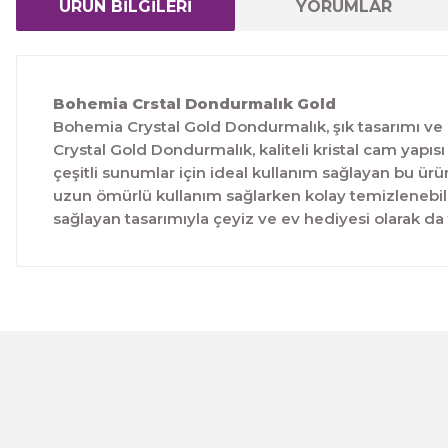
ÜRÜN BİLGİLERİ
YORUMLAR
Bohemia Crstal Dondurmalık Gold
Bohemia Crystal Gold Dondurmalık, şık tasarımı ve 
Crystal Gold Dondurmalık, kaliteli kristal cam yapı
çeşitli sunumlar için ideal kullanım sağlayan bu ü
uzun ömürlü kullanım sağlarken kolay temizlenebili
sağlayan tasarımıyla çeyiz ve ev hediyesi olarak da t
Bu ürünün fiyat bilgisi, resim, ürün açıklamalarında ve 
Görüş ve önerileriniz için teşekkür ederiz.
Ürün resmi kalitesiz, bozuk veya görüntülenemiyor.
Ürün açıklamasında eksik bilgiler bulunuyor.