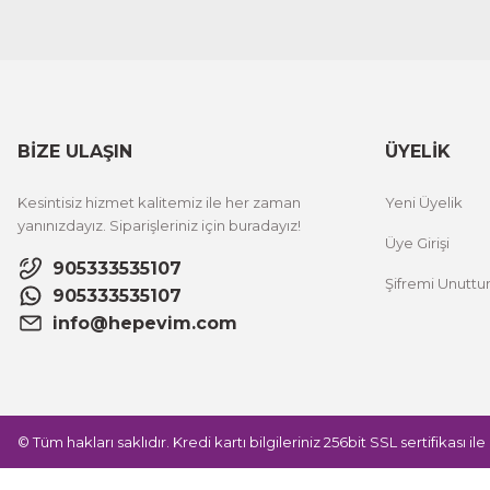
BİZE ULAŞIN
ÜYELİK
Kesintisiz hizmet kalitemiz ile her zaman
Yeni Üyelik
yanınızdayız. Siparişleriniz için buradayız!
Üye Girişi
905333535107
Şifremi Unutt
905333535107
info@hepevim.com
© Tüm hakları saklıdır. Kredi kartı bilgileriniz 256bit SSL sertifikası i