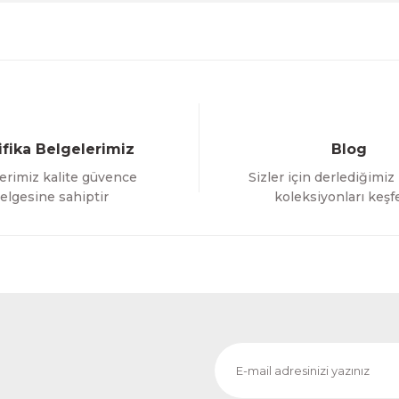
ifika Belgelerimiz
Blog
erimiz kalite güvence
Sizler için derlediğimiz
Gönder
elgesine sahiptir
koleksiyonları keşf