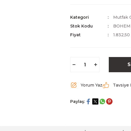
Kategori
Mutfak G
Stok Kodu
BOHEMI
Fiyat
1.832,50
S
Yorum Yaz
Tavsiye 
Paylaş: