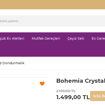
çük Ev Aletleri
Mutfak Gereçleri
Çeyiz Seti
Ev Gere
ld Dondurmalık
Bohemia Crysta
2.199,00 TL
1.499,00 TL
%32 İ