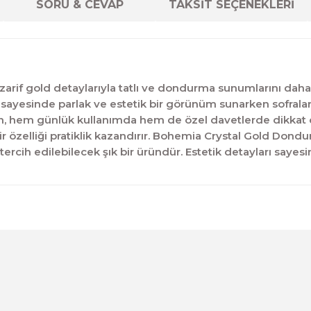
SORU & CEVAP
TAKSİT SEÇENEKLERİ
zarif gold detaylarıyla tatlı ve dondurma sunumlarını daha
sı sayesinde parlak ve estetik bir görünüm sunarken sofrala
rün, hem günlük kullanımda hem de özel davetlerde dikkat ç
r özelliği pratiklik kazandırır. Bohemia Crystal Gold Dond
ercih edilebilecek şık bir üründür. Estetik detayları sayesi
diğer konularda yetersiz gördüğünüz noktaları öneri formunu kul
Ürün hakkında henüz soru sorulmamış.
Bu ürüne ilk yorumu siz yapın!
Sitemize ilk yorumu siz yapın!
Deneyimini Paylaş
Yorum Yaz
Soru Sor