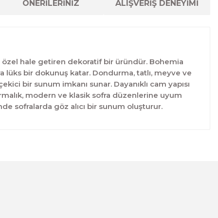
ÖNERİLERİNİZ
ALIŞVERİŞ DENEYİMİ
 özel hale getiren dekoratif bir üründür. Bohemia
ra lüks bir dokunuş katar. Dondurma, tatlı, meyve ve
ekici bir sunum imkanı sunar. Dayanıklı cam yapısı
urmalık, modern ve klasik sofra düzenlerine uyum
nde sofralarda göz alıcı bir sunum oluşturur.
lanarak tarafımıza iletebilirsiniz.