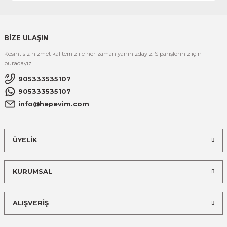
BİZE ULAŞIN
Kesintisiz hizmet kalitemiz ile her zaman yanınızdayız. Siparişleriniz için
buradayız!
905333535107
905333535107
info@hepevim.com
ÜYELİK
KURUMSAL
ALIŞVERİŞ