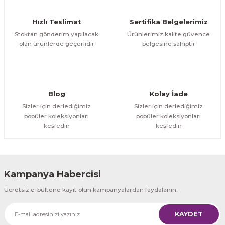
Ürün fiyatı diğer sitelerden daha pahalı.
Hızlı Teslimat
Sertifika Belgelerimiz
Bu ürüne benzer farklı alternatifler olmalı.
Stoktan gönderim yapılacak
Ürünlerimiz kalite güvence
olan ürünlerde geçerlidir
belgesine sahiptir
Gönder
Blog
Kolay İade
Sizler için derlediğimiz
Sizler için derlediğimiz
popüler koleksiyonları
popüler koleksiyonları
keşfedin
keşfedin
Kampanya Habercisi
Ücretsiz e-bültene kayıt olun kampanyalardan faydalanın.
KAYDET