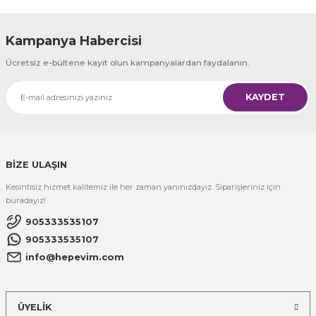
Kampanya Habercisi
Ücretsiz e-bültene kayıt olun kampanyalardan faydalanın.
KAYDET
BİZE ULAŞIN
Kesintisiz hizmet kalitemiz ile her zaman yanınızdayız. Siparişleriniz için
buradayız!
905333535107
905333535107
info@hepevim.com
ÜYELİK