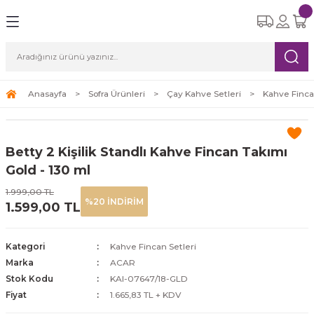
Geri Dön
Geri Dön
Geri Dön
Geri Dön
Geri Dön
eri
etleri
Ürünleri
ksesuar
Yemek Takımları
Cam Bardak Setleri
Çay Kahve Setleri
Süpürgeler
ı
re Seti
tle
i
6 Kişilik Yemek Takımı
6 Kişilik Cam Bardak Setleri
Çay Fincan Setleri
Robot Süpürge
Anasayfa
Sofra Ürünleri
Çay Kahve Setleri
Kahve Finca
leri
eri
12 Kişilik Yemek Takımı
Kahve Fincan Setleri
Dikey Süpürge
Betty 2 Kişilik Standlı Kahve Fincan Takımı
arı
Yatay Süpürge
Gold - 130 ml
1.999,00 TL
%20 İNDİRİM
1.599,00 TL
ri
Kategori
Kahve Fincan Setleri
Marka
ACAR
Stok Kodu
KAI-07647/18-GLD
Fiyat
1.665,83 TL + KDV