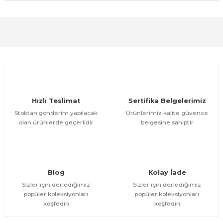
formunu kullanarak tarafımıza iletebilirsiniz.
Görüş ve önerileriniz için teşekkür ederiz.
Sitemize ilk yorumu siz yapın!
Ürün resmi kalitesiz, bozuk veya görüntülenemiyor.
Ürün açıklamasında eksik bilgiler bulunuyor.
Deneyimini Paylaş
Ürün bilgilerinde hatalar bulunuyor.
Ürün fiyatı diğer sitelerden daha pahalı.
Hızlı Teslimat
Sertifika Belgelerimiz
Bu ürüne benzer farklı alternatifler olmalı.
Stoktan gönderim yapılacak
Ürünlerimiz kalite güvence
olan ürünlerde geçerlidir
belgesine sahiptir
Gönder
Blog
Kolay İade
Sizler için derlediğimiz
Sizler için derlediğimiz
popüler koleksiyonları
popüler koleksiyonları
keşfedin
keşfedin