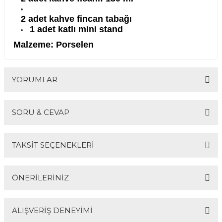
2 adet kahve fincan tabağı
1 adet katlı mini stand
Malzeme:
Porselen
YORUMLAR
SORU & CEVAP
Bu ürüne ilk yorumu siz yapın!
TAKSİT SEÇENEKLERİ
Yorum Yaz
Ürün hakkında henüz soru sorulmamış.
ÖNERİLERİNİZ
Soru Sor
ALIŞVERİŞ DENEYİMİ
Bu ürünün fiyat bilgisi, resim, ürün açıklamalarında ve
diğer konularda yetersiz gördüğünüz noktaları öneri