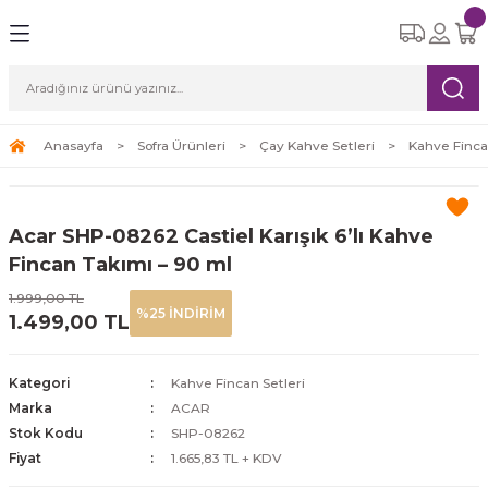
Geri Dön
Geri Dön
Geri Dön
Geri Dön
Geri Dön
eri
etleri
Ürünleri
ksesuar
Yemek Takımları
Cam Bardak Setleri
Çay Kahve Setleri
Süpürgeler
ı
re Seti
tle
i
6 Kişilik Yemek Takımı
6 Kişilik Cam Bardak Setleri
Çay Fincan Setleri
Robot Süpürge
Anasayfa
Sofra Ürünleri
Çay Kahve Setleri
Kahve Finca
leri
eri
12 Kişilik Yemek Takımı
Kahve Fincan Setleri
Dikey Süpürge
Acar SHP-08262 Castiel Karışık 6’lı Kahve
arı
Yatay Süpürge
Fincan Takımı – 90 ml
1.999,00 TL
%25 İNDİRİM
1.499,00 TL
ri
Kategori
Kahve Fincan Setleri
Marka
ACAR
Stok Kodu
SHP-08262
Fiyat
1.665,83 TL + KDV