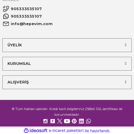
905333535107
905333535107
info@hepevim.com
ÜYELİK
KURUMSAL
ALIŞVERİŞ
© Tüm hakları saklıdır. Kredi kartı bilgileriniz 256bit SSL sertifikası ile
korunmaktadır.
ideasoft
ile
e-