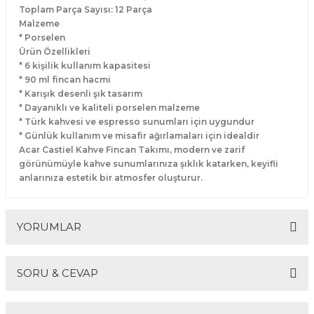
Toplam Parça Sayısı: 12 Parça
Malzeme
* Porselen
Ürün Özellikleri
* 6 kişilik kullanım kapasitesi
* 90 ml fincan hacmi
* Karışık desenli şık tasarım
* Dayanıklı ve kaliteli porselen malzeme
* Türk kahvesi ve espresso sunumları için uygundur
* Günlük kullanım ve misafir ağırlamaları için idealdir
Acar Castiel Kahve Fincan Takımı, modern ve zarif
görünümüyle kahve sunumlarınıza şıklık katarken, keyifli
anlarınıza estetik bir atmosfer oluşturur.
YORUMLAR
SORU & CEVAP
Bu ürüne ilk yorumu siz yapın!