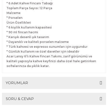
* 6 Adet Kahve Fincanı Tabağı
Toplam Parça Sayısı: 12 Parça
Malzeme
* Porselen
Ürün Özellikleri
* 6 kişilik kullanım kapasitesi
* 90 ml fincan hacmi
* Karışık desenli şık tasarım
* Dayanıklı ve kaliteli porselen malzeme
* Türk kahvesi ve espresso sunumları için uygundur
* Günlük kullanım ve özel davetler için idealdir
Acar Lansy 6’lı Kahve Fincan Takımı, zarif görünümü ve
kaliteli yapısıyla kahve keyfinizi daha özel hale getirirken
sofralarınıza da şıklık katar.
YORUMLAR
SORU & CEVAP
Bu ürüne ilk yorumu siz yapın!