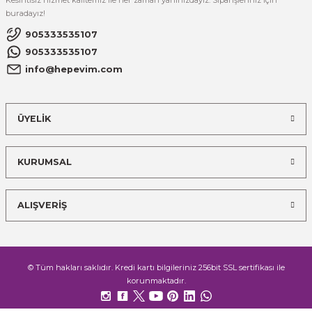
Kesintisiz hizmet kalitemiz ile her zaman yanınızdayız. Siparişleriniz için
buradayız!
905333535107
905333535107
info@hepevim.com
ÜYELİK
KURUMSAL
ALIŞVERİŞ
© Tüm hakları saklıdır. Kredi kartı bilgileriniz 256bit SSL sertifikası ile
korunmaktadır.